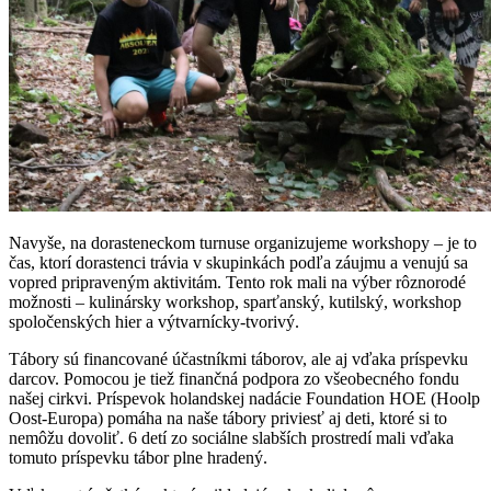
Navyše, na dorasteneckom turnuse organizujeme workshopy – je to
čas, ktorí dorastenci trávia v skupinkách podľa záujmu a venujú sa
vopred pripraveným aktivitám. Tento rok mali na výber rôznorodé
možnosti – kulinársky workshop, sparťanský, kutilský, workshop
spoločenských hier a výtvarnícky-tvorivý.
Tábory sú financované účastníkmi táborov, ale aj vďaka príspevku
darcov. Pomocou je tiež finančná podpora zo všeobecného fondu
našej cirkvi. Príspevok holandskej nadácie Foundation HOE (Hoolp
Oost-Europa) pomáha na naše tábory priviesť aj deti, ktoré si to
nemôžu dovoliť. 6 detí zo sociálne slabších prostredí mali vďaka
tomuto príspevku tábor plne hradený.