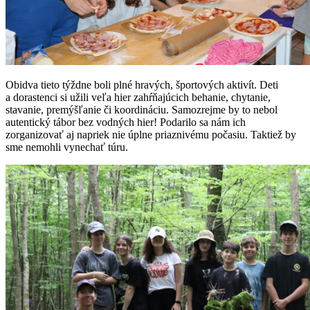
Obidva tieto týždne boli plné hravých, športových aktivít. Deti
a dorastenci si užili veľa hier zahŕňajúcich behanie, chytanie,
stavanie, premýšľanie či koordináciu. Samozrejme by to nebol
autentický tábor bez vodných hier! Podarilo sa nám ich
zorganizovať aj napriek nie úplne priaznivému počasiu. Taktiež by
sme nemohli vynechať túru.