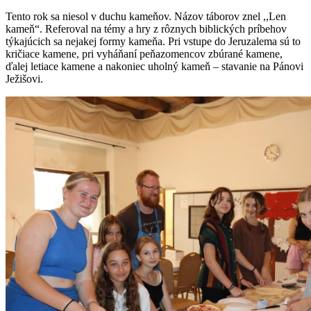
Tento rok sa niesol v duchu kameňov. Názov táborov znel ,,Len
kameň“. Referoval na témy a hry z rôznych biblických príbehov
týkajúcich sa nejakej formy kameňa. Pri vstupe do Jeruzalema sú to
kričiace kamene, pri vyháňaní peňazomencov zbúrané kamene,
ďalej letiace kamene a nakoniec uholný kameň – stavanie na Pánovi
Ježišovi.