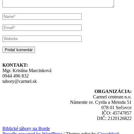
KONTAKT:
Mgr. Kristína Marcinková
0944 496 832
tabory@carmel.sk
ORGANIZÁCIA:
Carmel centrum n.o.
Námestie sv. Cyrila a Metoda 51
078 01 Sečovce
IČO: 45747857
DIČ: 2120126822
Biblické tábory na Borde
Proudly powered by WordPress
|
Theme: refur by
Crocoblock
.