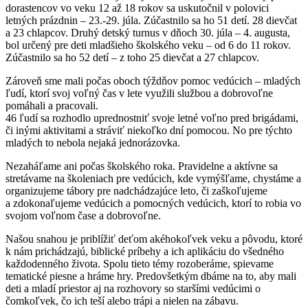
dorastencov vo veku 12 až 18 rokov sa uskutočnil v polovici
letných prázdnin – 23.-29. júla. Zúčastnilo sa ho 51 detí. 28 dievčat
a 23 chlapcov. Druhý detský turnus v dňoch 30. júla – 4. augusta,
bol určený pre deti mladšieho školského veku – od 6 do 11 rokov.
Zúčastnilo sa ho 52 detí – z toho 25 dievčat a 27 chlapcov.
Zároveň sme mali počas oboch týždňov pomoc vedúcich – mladých
ľudí, ktorí svoj voľný čas v lete využili službou a dobrovoľne
pomáhali a pracovali.
46 ľudí sa rozhodlo uprednostniť svoje letné voľno pred brigádami,
či inými aktivitami a stráviť niekoľko dní pomocou. No pre týchto
mladých to nebola nejaká jednorázovka.
Nezaháľame ani počas školského roka. Pravidelne a aktívne sa
stretávame na školeniach pre vedúcich, kde vymýšľame, chystáme a
organizujeme tábory pre nadchádzajúce leto, či zaškoľujeme
a zdokonaľujeme vedúcich a pomocných vedúcich, ktorí to robia vo
svojom voľnom čase a dobrovoľne.
Našou snahou je priblížiť deťom akéhokoľvek veku a pôvodu, ktoré
k nám prichádzajú, biblické príbehy a ich aplikáciu do všedného
každodenného života. Spolu tieto témy rozoberáme, spievame
tematické piesne a hráme hry. Predovšetkým dbáme na to, aby mali
deti a mladí priestor aj na rozhovory so staršími vedúcimi o
čomkoľvek, čo ich teší alebo trápi a nielen na zábavu.