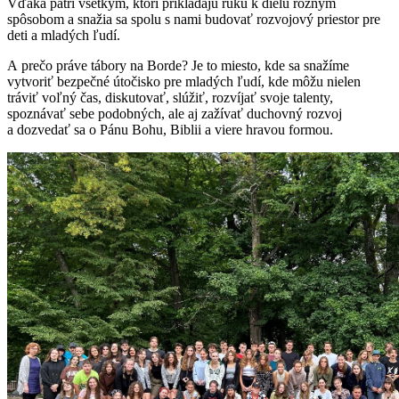
Vďaka patrí všetkým, ktorí prikladajú ruku k dielu rôznym
spôsobom a snažia sa spolu s nami budovať rozvojový priestor pre
deti a mladých ľudí.
A prečo práve tábory na Borde? Je to miesto, kde sa snažíme
vytvoriť bezpečné útočisko pre mladých ľudí, kde môžu nielen
tráviť voľný čas, diskutovať, slúžiť, rozvíjať svoje talenty,
spoznávať sebe podobných, ale aj zažívať duchovný rozvoj
a dozvedať sa o Pánu Bohu, Biblii a viere hravou formou.