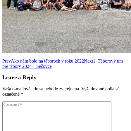
Post
Prev
Ako nám bolo na táboroch v roku 2022
Next
1. Táborový tím
pre tábory 2024 – Sečovce
navigation
Leave a Reply
Vaša e-mailová adresa nebude zverejnená.
Vyžadované polia sú
označené
*