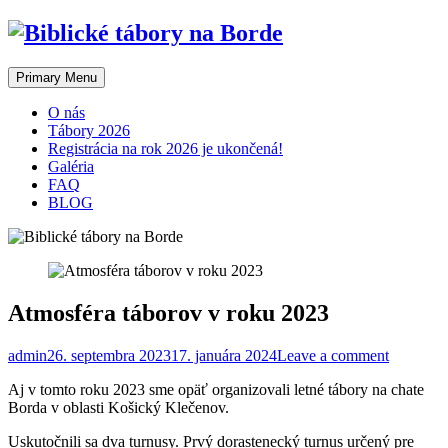
Skip
to
content
Primary Menu
O nás
Tábory 2026
Registrácia na rok 2026 je ukončená!
Galéria
FAQ
BLOG
Atmosféra táborov v roku 2023
admin
26. septembra 2023
17. januára 2024
Leave a comment
Aj v tomto roku 2023 sme opäť organizovali letné tábory na chate
Borda v oblasti Košický Klečenov.
Uskutočnili sa dva turnusy. Prvý dorastenecký turnus určený pre