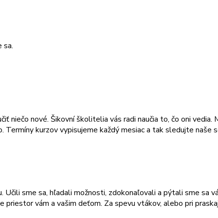
 sa.
iť niečo nové. Šikovní školitelia vás radi naučia to, čo oni vedia
ho. Termíny kurzov vypisujeme každý mesiac a tak sledujte naše s
. Učili sme sa, hľadali možnosti, zdokonaľovali a pýtali sme sa v
e priestor vám a vašim deťom. Za spevu vtákov, alebo pri prask