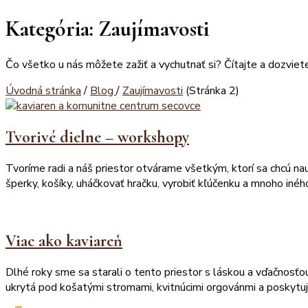
Kategória:
Zaujímavosti
Čo všetko u nás môžete zažiť a vychutnať si? Čítajte a dozviete
Úvodná stránka
/
Blog
/
Zaujímavosti
(Stránka 2)
Tvorivé dielne – workshopy
Tvoríme radi a náš priestor otvárame všetkým, ktorí sa chcú nauč
šperky, košíky, uháčkovať hračku, vyrobiť kľúčenku a mnoho iné
Viac ako kaviareň
Dlhé roky sme sa starali o tento priestor s láskou a vďačnosťou
ukrytá pod košatými stromami, kvitnúcimi orgovánmi a poskytuj