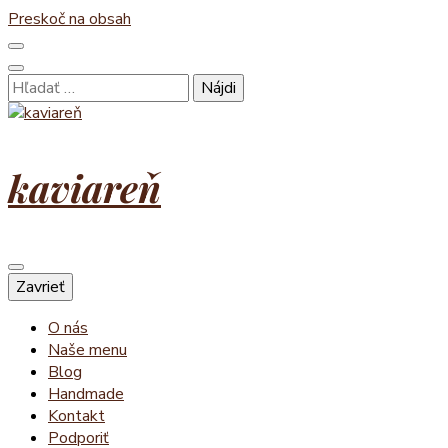
Preskoč na obsah
Hľadať:
kaviareň
Zavrieť
O nás
Naše menu
Blog
Handmade
Kontakt
Podporiť